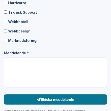
Hårdvaror
Teknisk Support
Webbhotell
Webbdesign
Marknadsföring
Meddelande *
Skicka meddelande
Denna webbplats skyddas av reCAPTCHA och Googles